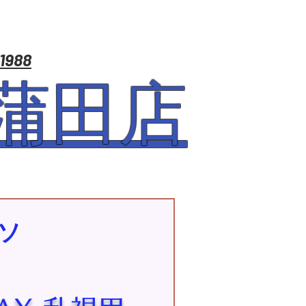
 1988
蒲田店
ソ