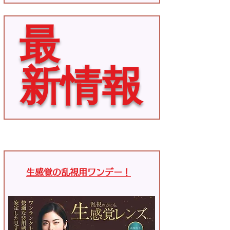
最
新
情
報
生感覚の乱視用ワンデー！