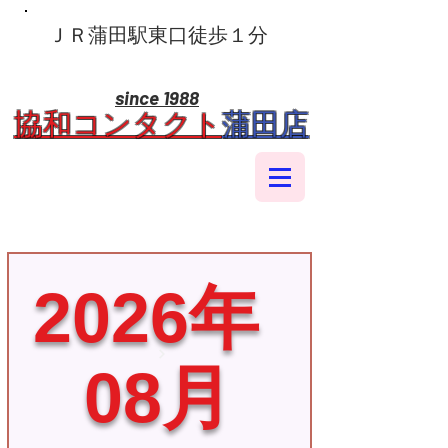
​ＪＲ蒲田駅東口徒歩１分
since 1988
​協和コンタクト
蒲田店
2026年
08月