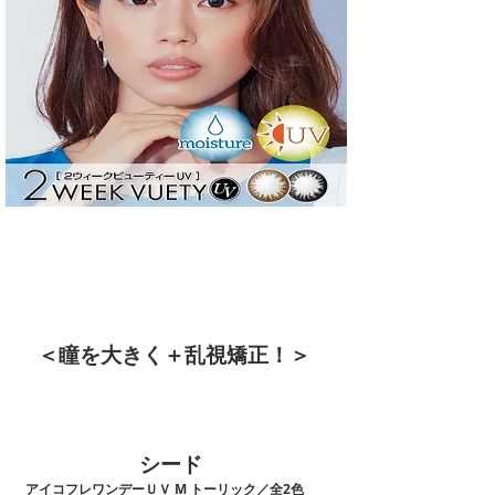
＜​瞳を大きく＋乱視矯正！＞
​シード
アイコフレワンデーＵＶ M トーリック／全2色