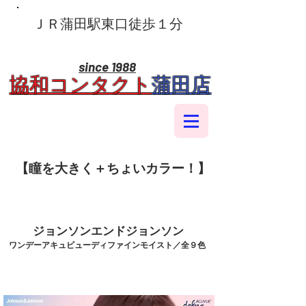
​ＪＲ蒲田駅東口徒歩１分
since 1988
​協和コンタクト
蒲田店
​【瞳を大きく＋ちょいカラー！】
​ジョンソンエンドジョンソン
​ワンデーアキュビューディファインモイスト／全９色