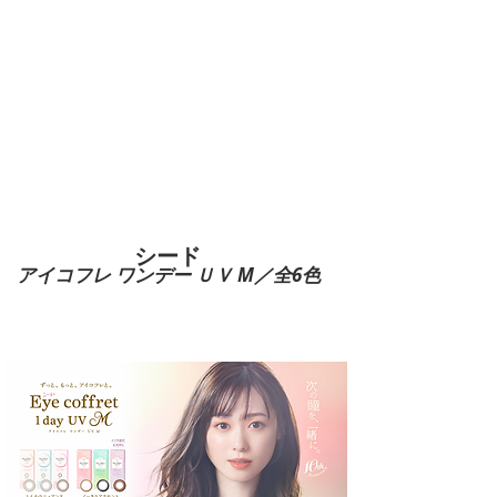
​シード
アイコフレ ワンデー ＵＶ M／全6色