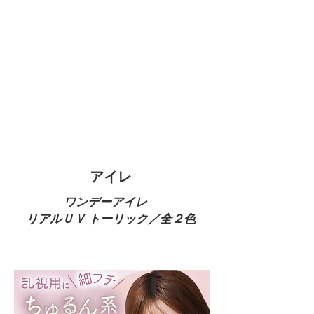
​アイレ
​ワンデーアイレ
​リアルＵＶ トーリック／全２色