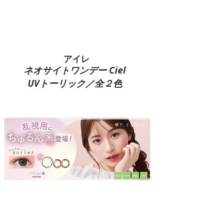
​アイレ
​ネオサイトワンデー Ciel
​UVトーリック／全２色